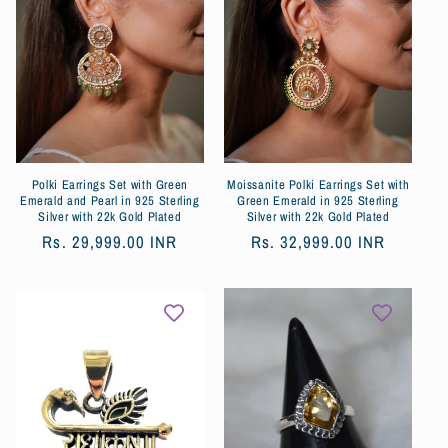
Polki Earrings Set with Green
Moissanite Polki Earrings Set with
Emerald and Pearl in 925 Sterling
Green Emerald in 925 Sterling
Silver with 22k Gold Plated
Silver with 22k Gold Plated
Normaler
Rs. 29,999.00 INR
Normaler
Rs. 32,999.00 INR
Preis
Preis