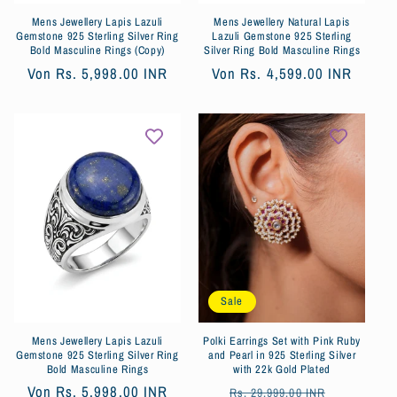
Mens Jewellery Lapis Lazuli
Mens Jewellery Natural Lapis
Gemstone 925 Sterling Silver Ring
Lazuli Gemstone 925 Sterling
Bold Masculine Rings (Copy)
Silver Ring Bold Masculine Rings
Normaler
Von
Rs. 5,998.00 INR
Normaler
Von
Rs. 4,599.00 INR
Preis
Preis
Sale
Mens Jewellery Lapis Lazuli
Polki Earrings Set with Pink Ruby
Gemstone 925 Sterling Silver Ring
and Pearl in 925 Sterling Silver
Bold Masculine Rings
with 22k Gold Plated
Normaler
Von
Rs. 5,998.00 INR
Normaler
Verkaufsp
Rs. 29,999.00 INR