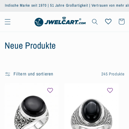
Direkt
ische Marke seit 1970 | 51 Jahre Großartigkeit | Vertrauen von mehr als eine
zum
Inhalt
Warenkor
K
Neue Produkte
a
t
Filtern und sortieren
245 Produkte
e
g
o
r
i