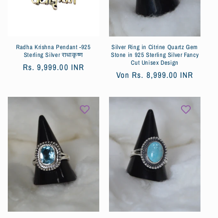
Radha Krishna Pendant -925
Silver Ring in Citrine Quartz Gem
Sterling Silver राधाकृष्ण
Stone in 925 Sterling Silver Fancy
Cut Unisex Design
Normaler
Rs. 9,999.00 INR
Normaler
Von
Rs. 8,999.00 INR
Preis
Preis