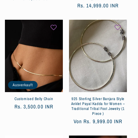
Preis
Rs. 14,999.00 INR
Preis
Ausverkauft
Customised Belly Chain
925 Sterling Silver Banjara Style
Anklet Payal Kadda for Women –
Normaler
Rs. 3,500.00 INR
Traditional Tribal Foot Jewelry (1
Preis
Piece )
Normaler
Von
Rs. 9,999.00 INR
Preis