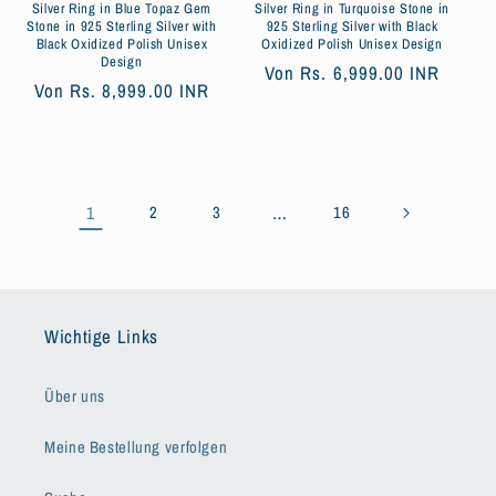
Silver Ring in Blue Topaz Gem
Silver Ring in Turquoise Stone in
Stone in 925 Sterling Silver with
925 Sterling Silver with Black
Black Oxidized Polish Unisex
Oxidized Polish Unisex Design
Design
Normaler
Von
Rs. 6,999.00 INR
Normaler
Von
Rs. 8,999.00 INR
Preis
Preis
1
2
3
…
16
Wichtige Links
Über uns
Meine Bestellung verfolgen