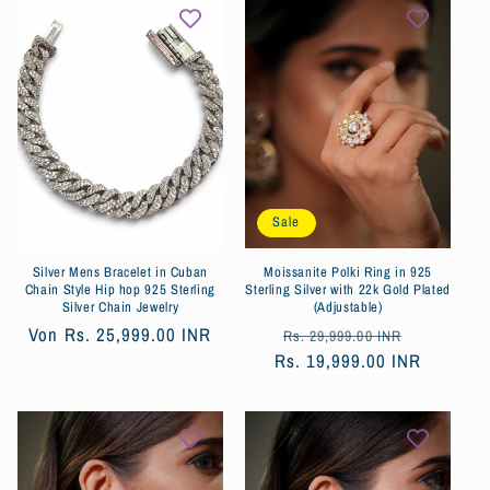
Sale
Silver Mens Bracelet in Cuban
Moissanite Polki Ring in 925
Chain Style Hip hop 925 Sterling
Sterling Silver with 22k Gold Plated
Silver Chain Jewelry
(Adjustable)
Normaler
Von
Rs. 25,999.00 INR
Normaler
Verkaufsp
Rs. 29,999.00 INR
Preis
Rs. 19,999.00 INR
Preis