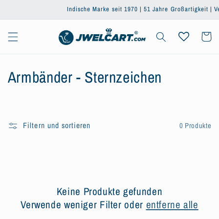
Direkt
Indische Marke seit 1970 | 51 Jahre Großartigkeit | Ver
zum
Inhalt
Warenkor
K
Armbänder - Sternzeichen
a
t
Filtern und sortieren
0 Produkte
e
g
o
r
Keine Produkte gefunden
Verwende weniger Filter oder
entferne alle
i